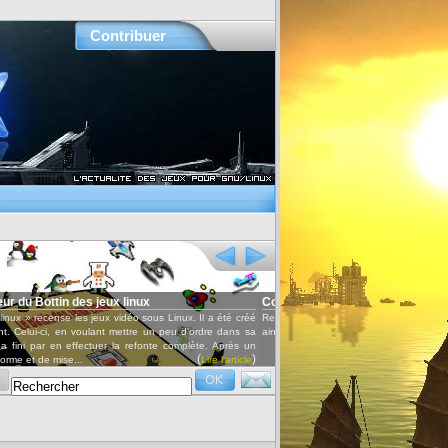
Contribuer
Conférences audio et vidéo
 a été créé
Retrouvez les conférences données lors des Ubuntu party ou d'autres événements,
(
)
re dans sa
ainsi que les interviews par OxyRadio.
Lire l'article
. Après un
)
re l'article