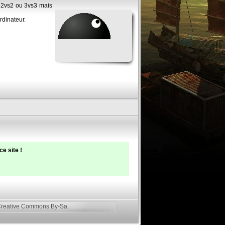
à 2vs2 ou 3vs3 mais
rdinateur.
e site !
reative Commons By-Sa
.