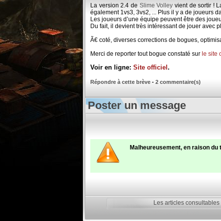
La version 2.4 de
Slime Volley
vient de sortir !
également 1vs3, 3vs2, ... Plus il y a de joueurs d
Les joueurs d’une équipe peuvent être des joueur
Du fait, il devient très intéressant de jouer avec 
Ã€ coté, diverses corrections de bogues, optimisat
Merci de reporter tout bogue constaté sur
le site 
Voir en ligne:
Site officiel
.
Répondre à cette brève
-
2 commentaire(s)
Poster un message
Malheureusement, en raison du 
Les articles consultables