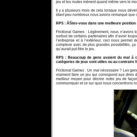
jeu et les routes mènent quand même vers le modè
Il y a plusieurs mois de cela lorsque nous dével
étant peu nombreux nous avions remarqué que c’é
RPS : ÃŠtes-vous dans une meilleure position p
Frictional Games : Légèrement, nous n’avons 
surtout de certains partenaires afin d’avoir tou
l’entreprise et à l’extérieur, ceci nous perme
complexe avec de plus grandes possibilités, ça 
qu’aurait put être le jeu.
RPS : Beaucoup de gens avaient du mal à cl
catégories de jeux sont utiles ou au contraire f
Frictional Games : Un mal nécessaire ? Les genres
vraiment faire un jeu qui correspond aux dires de
meilleur moyen pour décrire notre jeu de façon 
communiquer et ce sur quoi nous concentrons nos