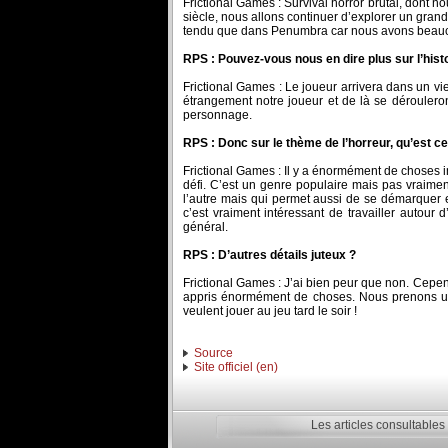
Frictional Games : Survival horror brutal, dont
siècle, nous allons continuer d’explorer un gran
tendu que dans Penumbra car nous avons beaucoup
RPS : Pouvez-vous nous en dire plus sur l’histo
Frictional Games : Le joueur arrivera dans un vi
étrangement notre joueur et de là se dérouleron
personnage.
RPS : Donc sur le thème de l’horreur, qu’est ce
Frictional Games : Il y a énormément de choses in
défi. C’est un genre populaire mais pas vraimen
l’autre mais qui permet aussi de se démarquer e
c’est vraiment intéressant de travailler autour
général.
RPS : D’autres détails juteux ?
Frictional Games : J’ai bien peur que non. Cepen
appris énormément de choses. Nous prenons un n
veulent jouer au jeu tard le soir !
Source
Site officiel (en)
Les articles consultables