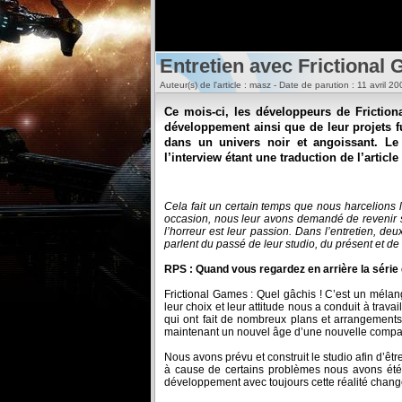
Entretien avec Frictional
Auteur(s) de l'article : masz - Date de parution : 11 avril 2
Ce mois-ci, les développeurs de Friction
développement ainsi que de leur projets f
dans un univers noir et angoissant. Le
l’interview étant une traduction de l’article 
Cela fait un certain temps que nous harcelions
occasion, nous leur avons demandé de revenir su
l’horreur est leur passion. Dans l’entretien, 
parlent du passé de leur studio, du présent et de l
RPS : Quand vous regardez en arrière la série 
Frictional Games : Quel gâchis ! C’est un mélan
leur choix et leur attitude nous a conduit à trav
qui ont fait de nombreux plans et arrangements a
maintenant un nouvel âge d’une nouvelle compa
Nous avons prévu et construit le studio afin d’
à cause de certains problèmes nous avons été 
développement avec toujours cette réalité chang