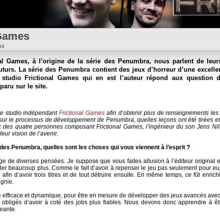
 Games
009
al Games, à l’origine de la série des Penumbra, nous parlent de leur
uturs. La série des Penumbra contient des jeux d’horreur d’une excelle
 studio Frictional Games qui en est l’auteur répond aux question 
paru sur le site.
 le studio indépendant
Frictional Games
afin d’obtenir plus de renseignements les
r le processus de développement de Penumbra, quelles leçons ont été tirées et qu
deux des quatre personnes composant Frictional Games, l’ingénieur du son Jens 
eur vision de l’avenir.
des Penumbra, quelles sont les choses qui vous viennent à l’esprit ?
ge de diverses pensées. Je suppose que vous faites allusion à l’éditeur origina
ailler beaucoup plus. Comme le fait d’avoir à repenser le jeu pas seulement pour eu
fin d’avoir trois titres et de tout détruire ensuite. En même temps, ce fût enrich
gnie.
être efficace et dynamique, pour être en mesure de développer des jeux avancés 
obligés d’avoir à coté des jobs plus fiables. Nous devons donc apprendre à êt
eante.