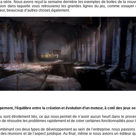
r la série. Nous avons reçut la semaine dernière les exemples de boites de la nou
rsion dans laquelle vous retrouverez les grandes lignes du jeu, comme essayer
reur, beaucoup d’autres choses également.
ment, l’équilibre entre la création et évolution d’un moteur, à coté des jeux s
u sont étroitement liés, ce qui nous permet de n’avoir aucun heurt dans le proces
le de résoudre les problèmes rapidement et de créer certaines fonctionnalités pour l
en combinant ces deux types de développement au sein de l’entreprise, nous passo
des réunions et de l’aspect juridique. Au final, même si nous avions un éditeur qu