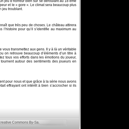
un jeu d’horreur bien sûr se déroulant au 18 ème
peur et le « gore ». Le climat sera beaucoup plus
 jeu troublant.
nnaît que très peu de choses. Le château attirera
 l’histoire pour qu’il s’identifie au maximum au
 vous transmettez aux gens. Il y à là un véritable
 ou on retrouve beaucoup d’éléments d’un titre à
ez tous vos efforts dans les émotions du joueur,
ui tournent autour des sentiments des joueurs en
ment pour nous et que grâce à la série nous avons
effrayant ont intérêt à bien s’accrocher si ils
reative Commons By-Sa
.