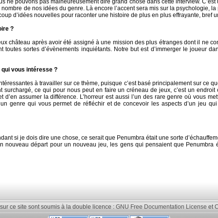
 nous ne pouvons pas malheureusement dire grand chose dans cette interview. C’est 
d nombre de nos idées du genre. Là encore l’accent sera mis sur la psychologie, la 
 d’idées nouvelles pour raconter une histoire de plus en plus effrayante, bref un
ire ?
eux château après avoir été assigné à une mission des plus étranges dont il ne co
t toutes sortes d’évènements inquiétants. Notre but est d’immerger le joueur dans
 qui vous intéresse ?
téressantes à travailler sur ce thème, puisque c’est basé principalement sur ce que
t surchargé, ce qui pour nous peut en faire un créneau de jeux, c’est un endroit
t d’en assumer la différence. L’horreur est aussi l’un des rare genre où vous mett
 d’un genre qui vous permet de réfléchir et de concevoir les aspects d’un jeu q
dant si je dois dire une chose, ce serait que Penumbra était une sorte d’échauffe
ouveau départ pour un nouveau jeu, les gens qui pensaient que Penumbra était 
 sur ce site sont soumis à la double licence :
GNU Free Documentation License
et
C