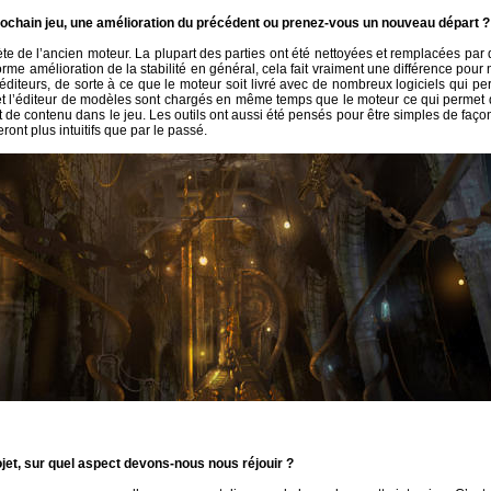
prochain jeu, une amélioration du précédent ou prenez-vous un nouveau départ ?
ète de l’ancien moteur. La plupart des parties ont été nettoyées et remplacées par
norme amélioration de la stabilité en général, cela fait vraiment une différence p
diteurs, de sorte à ce que le moteur soit livré avec de nombreux logiciels qui per
 et l’éditeur de modèles sont chargés en même temps que le moteur ce qui permet d
de contenu dans le jeu. Les outils ont aussi été pensés pour être simples de façon
ront plus intuitifs que par le passé.
jet, sur quel aspect devons-nous nous réjouir ?