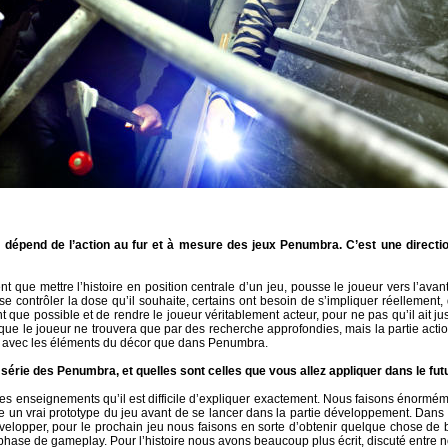
u dépend de l’action au fur et à mesure des jeux Penumbra. C’est une directio
t que mettre l’histoire en position centrale d’un jeu, pousse le joueur vers l’avan
e contrôler la dose qu’il souhaite, certains ont besoin de s’impliquer réellement, d
 que possible et de rendre le joueur véritablement acteur, pour ne pas qu’il ait ju
 que le joueur ne trouvera que par des recherche approfondies, mais la partie acti
ion avec les éléments du décor que dans Penumbra.
série des Penumbra, et quelles sont celles que vous allez appliquer dans le fut
es enseignements qu’il est difficile d’expliquer exactement. Nous faisons énormém
re un vrai prototype du jeu avant de se lancer dans la partie développement. Dans 
elopper, pour le prochain jeu nous faisons en sorte d’obtenir quelque chose de bi
 phase de gameplay. Pour l’histoire nous avons beaucoup plus écrit, discuté entre 