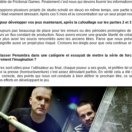
le de Frictional Games. Finalement c’est nous qui devons fournir les informations
oppions plusieurs projets (le studio scindé en deux) en même temps, une partie su
tait vraiment stressant. Après ces 5 mois et la concentration sur un seul projet 
our développer vos jeux maintenant, après la cafouillage sur les parties 2 et
toujours pas beaucoup de place pour les erreurs ou des périodes prolongées d
jours un flux constant de production. Nous avons encore une grande liberté de créa
t de plus avoir les soucis rencontrés avec les anciens titres. Parce que nous pr
signifie aussi un projet plus risqué. Croisons les doigts pour que cela continue 
asser Penumbra dans une catégorie et essayait de mettre la série de force
reinent l’imagination ?
 sont utiles pour l’utilisateur au final, chaque joueur a ses gouts, et préfère tel o
 la presse (horreur/aventure) c’est assez déroutant parfois. En vérité cela a été 
correcte, des points qui nous ont conduits à bien définir le prochain titre, ce s
 efforts en développant le jeu.