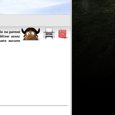
lle ne permet
déliser assez
 sans aucune