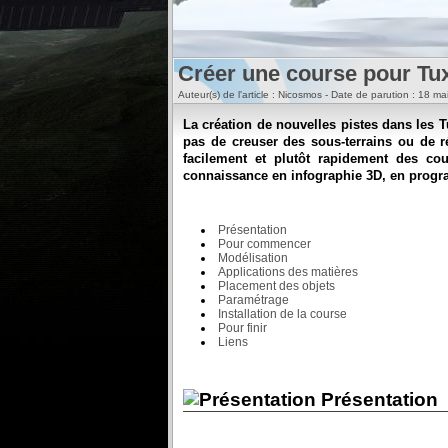
Créer une course pour Tu
Auteur(s) de l'article : Nicosmos - Date de parution : 18 m
La création de nouvelles pistes dans les 
pas de creuser des sous-terrains ou de r
facilement et plutôt rapidement des cou
connaissance en infographie 3D, en program
Présentation
Pour commencer
Modélisation
Applications des matières
Placement des objets
Paramétrage
Installation de la course
Pour finir
Liens
Présentation