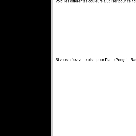
Voici les différentes couleurs à utiliser pour ce fi
Si vous créez votre piste pour PlanetPenguin Ra