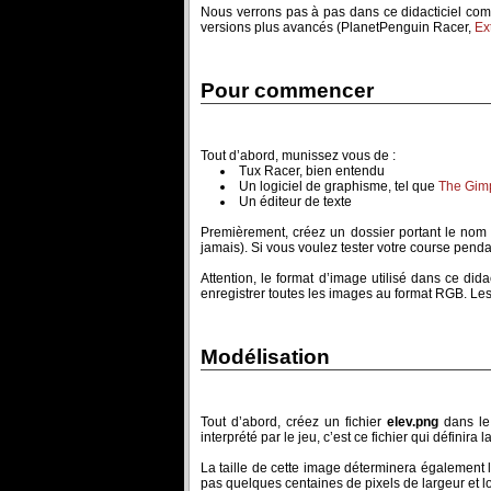
Nous verrons pas à pas dans ce didacticiel co
versions plus avancés (PlanetPenguin Racer,
Ex
Pour commencer
Tout d’abord, munissez vous de :
Tux Racer, bien entendu
Un logiciel de graphisme, tel que
The Gim
Un éditeur de texte
Premièrement, créez un dossier portant le nom d
jamais). Si vous voulez tester votre course pen
Attention, le format d’image utilisé dans ce did
enregistrer toutes les images au format RGB. Les
Modélisation
Tout d’abord, créez un fichier
elev.png
dans le 
interprété par le jeu, c’est ce fichier qui définira 
La taille de cette image déterminera également l
pas quelques centaines de pixels de largeur et l