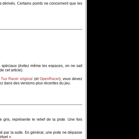
 dérivés. Certains points ne concernent que les
es spéciaux (évitez même les espaces, on ne sait
de cet article).
 Tux Racer original
(et
OpenRacer
), vous devez
ez dans des versions plus récentes du jeu.
gris, représente le relief de la piste. Une fois
ié par la suite. En général, une piste ne dépasse
rtuel ».