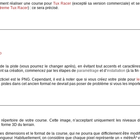
mment réaliser une course pour
Tux Racer
(excepté sa version commerciale) et ses
treme Tux Racer
) : ce sera précisé.
p
e la piste (vous pourrez le changer après), en évitant tout accents et caractèr
dant sa création, commencez par les étapes de
paramétrage
et d’
installation
(à la fin 
acticiel est le PNG. Cependant, il est à noter que si vous créez votre piste pour
le
 pistes dans cet ancien format ne devrait pas poser de problème si vous les import
répertoire de votre course. Cette image, n’acceptant uniquement les niveaux de 
la forme 3D du terrain.
es dimensions et le format de la course, qui ne pourra que difficilement être modif
ongueur. Habituellement, on considère que chaque pixel représente un « mètreÂ² vi