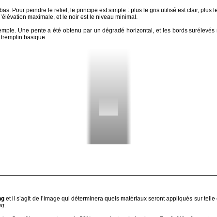
s. Pour peindre le relief, le principe est simple : plus le gris utilisé est clair, plus le
élévation maximale, et le noir est le niveau minimal.
mple. Une pente a été obtenu par un dégradé horizontal, et les bords surélevés n
tremplin basique.
ng
et il s’agit de l’image qui déterminera quels matériaux seront appliqués sur telle
ng
.