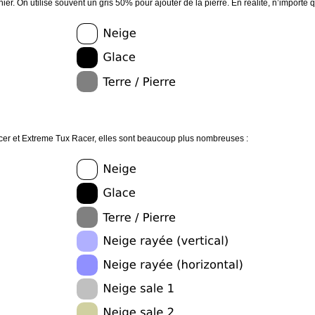
chier. On utilise souvent un gris 50% pour ajouter de la pierre. En réalité, n’importe que
cer et Extreme Tux Racer, elles sont beaucoup plus nombreuses :