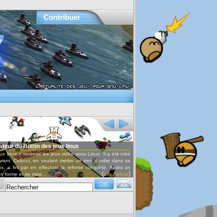
Contribuer
nux
Conférences audio et vidéo
 sous Linux. Il a été créé
Retrouvez les conférences données lors des Ubuntu party ou d'autr
re un peu d'ordre dans sa
ainsi que les interviews par OxyRadio.
fonte complète. Après un
(
)
Lire l'article