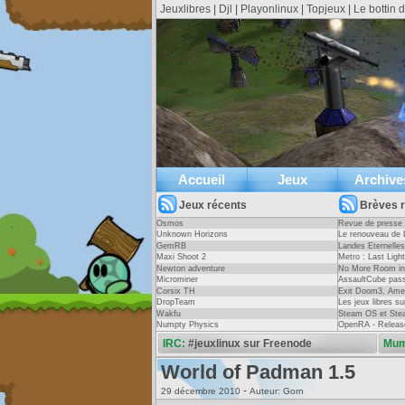
Jeuxlibres
|
Djl
|
Playonlinux
|
Topjeux
|
Le bottin 
Accueil
Jeux
Archive
Jeux récents
Brèves 
Osmos
Revue de presse 
Unknown Horizons
Pratique Essentie
Le renouveau de 
GemRB
Landes Eternelles
Maxi Shoot 2
Metro : Last Light
Newton adventure
No More Room in
Open Transport Tycoon
Microminer
AssaultCube pass
Les jeux de gestion sont rares sous linux, tr
jours !
Corsix TH
Exit Doom3, Ame
pas de catégorie gestion sur jeuxlinux. Ce g
DropTeam
Les jeux libres s
et un sens du détail hors du commun.
Wakfu
Steam OS et Ste
Numpty Physics
OpenRA - Releas
IRC:
#jeuxlinux sur Freenode
Mum
World of Padman 1.5
-
29 décembre 2010
Auteur: Gorn