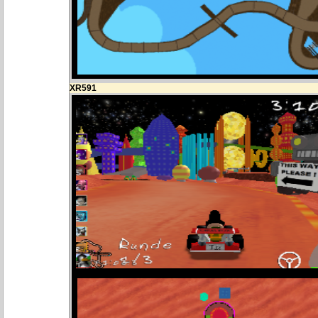
XR591