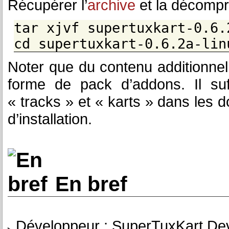
Récupérer l’
archive
et la décomp
tar xjvf supertuxkart-0.6.
cd supertuxkart-0.6.2a-lin
Noter que du contenu additionnel e
forme de pack d’addons. Il suff
« tracks » et « karts » dans les 
d’installation.
En bref
Développeur : SuperTuxKart De