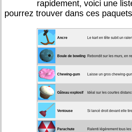
rapidement, voici une list
pourrez trouver dans ces paquets
Ancre
Le kart en tête subit un ral
Boule de bowling
Rebondit sur les murs, en re
Chewing-gum
Laisse un gros chewing-gum r
Gâteau explosif
Idéal sur les courtes distanc
Ventouse
Si lancé droit devant elle tir
Parachute
Ralenti légèrement tous les 