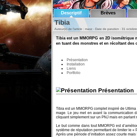
Descriptif
Brèves
Tibia
Auteur(s) de l'article : masz - Date de parution : 31 octobr
Tibia est un MMORPG en 2D isométrique mi
en tuant des monstres et en récoltant des 
Présentation
Installation
Liens
Portfolio
Présentation
Tibia est un MMORPG complet inspiré de Utlima V
mage. Le jeu met en avant la communication dan
cliquant simplement sur un PNJ mais en parlant r
Le but comme dans tout MMORPG est d’améliore
système de réputation permettant de limiter le «
Après une période d’initiation assez courte mais 