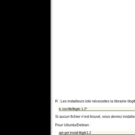
R : Les installeurs loki nécessites la librairie li
ls /usr/lib/libgtk-1.2*
Si aucun fichier n’est trouvé, vous devrez install
Pour Ubuntu/Debian :
apt-get install libgtk1.2