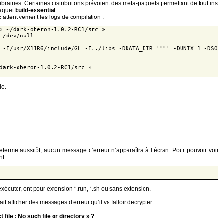
 librairies. Certaines distributions prévoient des meta-paquets permettant de tout in
paquet
build-essential
.
 attentivement les logs de compilation :
« ~/dark-oberon-1.0.2-RC1/src »
 /dev/null
 -I/usr/X11R6/include/GL -I../libs -DDATA_DIR='""' -DUNIX=1 -DSO
dark-oberon-1.0.2-RC1/src »
le.
 referme aussitôt, aucun message d’erreur n’apparaîtra à l’écran. Pour pouvoir vo
t :
xécuter, ont pour extension *.run, *.sh ou sans extension.
it afficher des messages d’erreur qu’il va falloir décrypter.
file : No such file or directory » ?