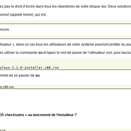
ez pas le droit d’écrire dans tous les répertoires de votre disque dur. Deux solutions
rsonnel (appelé
home
), qui est :
ncore :
lisateur
», dans ce cas tous les utilisateurs de votre système pourront profiter du jeu
evez utiliser la commande
su
et tapez le mot de passe de l’utilisateur
root
, puis lancez
ulous-1.1.0-installer.x86.run
rmet de se passer de
su
.
er.x86.run
MD5 checksums » au lancement de l’installeur ?
run