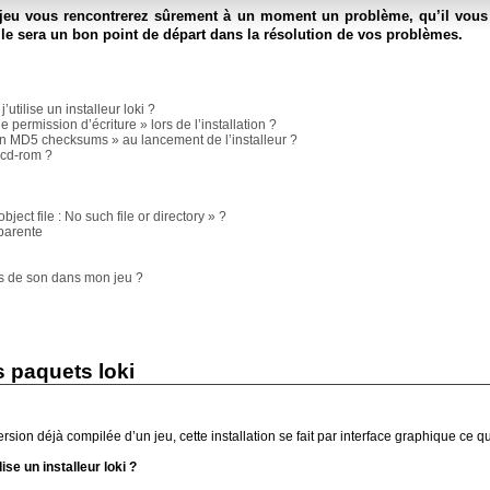
’un jeu vous rencontrerez sûrement à un moment un problème, qu’il vous
elle sera un bon point de départ dans la résolution de vos problèmes.
’utilise un installeur loki ?
permission d’écriture » lors de l’installation ?
in MD5 checksums » au lancement de l’installeur ?
 cd-rom ?
ect file : No such file or directory » ?
parente
pas de son dans mon jeu ?
es paquets loki
rsion déjà compilée d’un jeu, cette installation se fait par interface graphique ce qui
lise un installeur loki ?