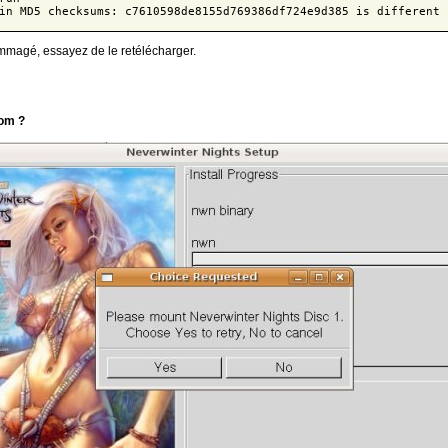
in MD5 checksums: c7610598de8155d769386df724e9d385 is different 
ommagé, essayez de le retélécharger.
rom ?