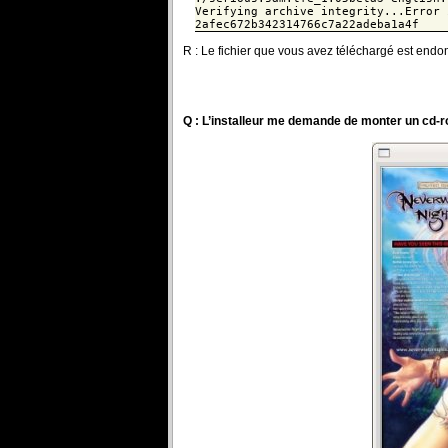
Verifying archive integrity...Error 
2afec672b342314766c7a22adeba1a4f
R : Le fichier que vous avez téléchargé est end
Q : L’installeur me demande de monter un cd-