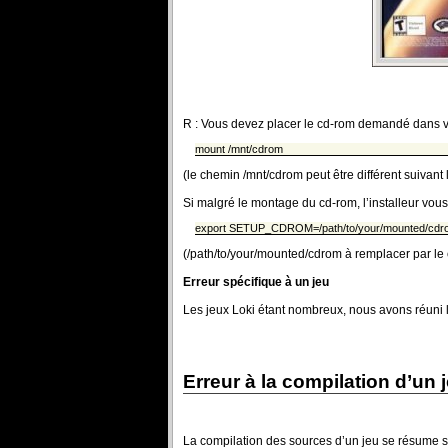
R : Vous devez placer le cd-rom demandé dans vot
mount /mnt/cdrom
(le chemin /mnt/cdrom peut être différent suivant
Si malgré le montage du cd-rom, l’installeur vo
export SETUP_CDROM=/path/to/your/mounted/cdr
(/path/to/your/mounted/cdrom à remplacer par le
Erreur spécifique à un jeu
Les jeux Loki étant nombreux, nous avons réuni 
Erreur à la compilation d’un 
La compilation des sources d’un jeu se résume s