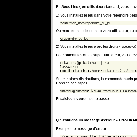
R : Sous Linux, en utilisateur standard, vous n’av
1) Vous installez le jeu dans votre répertoire pe
/home/mon_nom/repertoire_du_jeu
Où mon_nom est le nom de votre utilisateur, ou e
~/repertoire_du_jeu
2) Vous installez le jeu avec les droits «
super-uti
Pour obtenir les droits super-utilisateur, vous d
pikatchu@pikatchu:~$ su
Password:
root@pikatchu:/home/pikatchu# ./trem
Sur certaines distributions, la commande
sudo
pe
Dans ce cas, tapez :
pikatchu@pikatchu:~$ sudo ./tremulous-1.1.0-install
Et saisissez
votre
mot de passe.
Q : J’obtiens un message d’erreur « Error in 
Exemple de message d’erreur :
./serious.sam.tfe_1.05beta3-english.