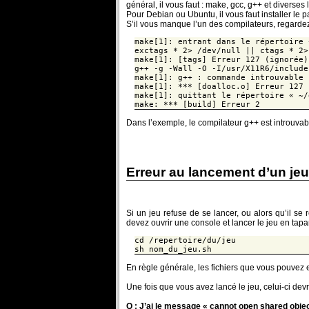
général, il vous faut : make, gcc, g++ et diverses
Pour Debian ou Ubuntu, il vous faut installer le 
S’il vous manque l’un des compilateurs, regardez
make[1]: entrant dans le répertoire 
exctags * 2> /dev/null || ctags * 2>
make[1]: [tags] Erreur 127 (ignorée)
g++ -g -Wall -O -I/usr/X11R6/include
make[1]: g++ : commande introuvable
make[1]: *** [doalloc.o] Erreur 127
make[1]: quittant le répertoire « ~/
make: *** [build] Erreur 2
Dans l’exemple, le compilateur g++ est introuvab
Erreur au lancement d’un jeu
Si un jeu refuse de se lancer, ou alors qu’il se
devez ouvrir une console et lancer le jeu en tapan
cd /repertoire/du/jeu
sh nom_du_jeu.sh
En règle générale, les fichiers que vous pouvez e
Une fois que vous avez lancé le jeu, celui-ci devra
Q : J’ai le message « cannot open shared object 